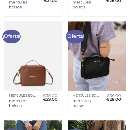
€
31.00
€
28.00
mercules
mercules
bolsos
bolsos
¡Oferta!
¡Oferta!
€
38.00
€
36.00
MERCULES BOLSOS
MERCULES BOLSOS
€
29.00
€
28.00
mercules
mercules
bolsos
bolsos