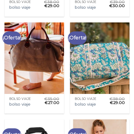
€
38.00
€
39.00
BOLSO VIAJE
BOLSO VIAJE
€
29.00
€
30.00
bolso viaje
bolso viaje
¡Oferta!
¡Oferta!
€
35.00
€
38.00
BOLSO VIAJE
BOLSO VIAJE
€
27.00
€
29.00
bolso viaje
bolso viaje