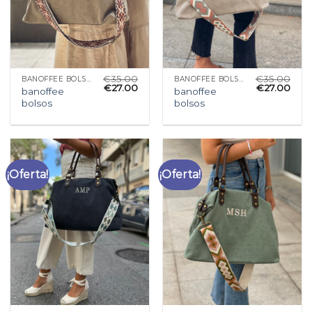
€
35.00
€
35.00
BANOFFEE BOLSOS
BANOFFEE BOLSOS
€
27.00
€
27.00
banoffee
banoffee
bolsos
bolsos
¡Oferta!
¡Oferta!