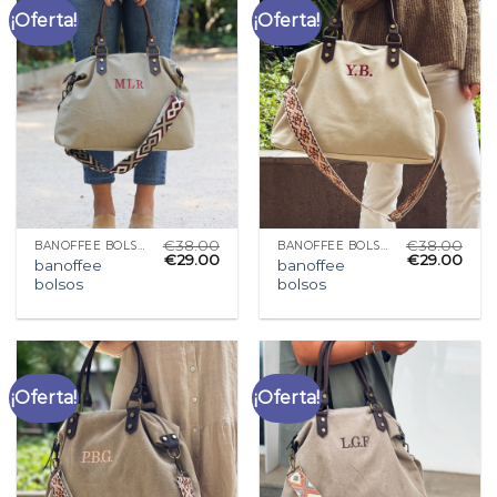
¡Oferta!
¡Oferta!
€
38.00
€
38.00
BANOFFEE BOLSOS
BANOFFEE BOLSOS
€
29.00
€
29.00
banoffee
banoffee
bolsos
bolsos
¡Oferta!
¡Oferta!