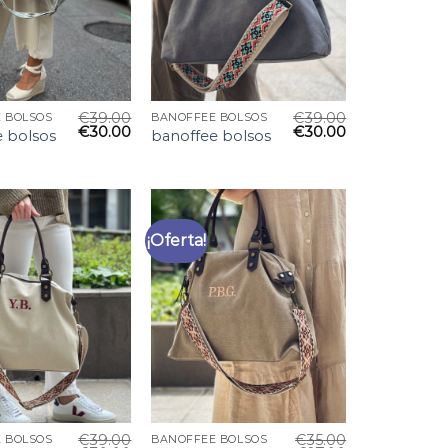
€
39.00
€
39.00
 BOLSOS
BANOFFEE BOLSOS
€
30.00
€
30.00
e bolsos
banoffee bolsos
¡Oferta!
€
39.00
€
35.00
 BOLSOS
BANOFFEE BOLSOS