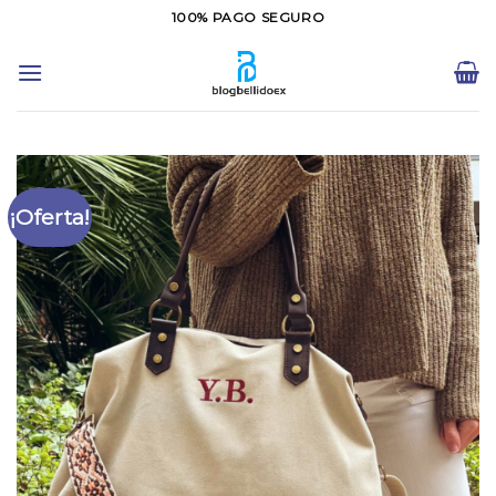
Saltar
100% PAGO SEGURO
al
contenido
¡Oferta!