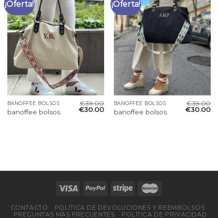
¡Oferta!
¡Oferta!
€
39.00
€
39.00
BANOFFEE BOLSOS
BANOFFEE BOLSOS
€
30.00
€
30.00
banoffee bolsos
banoffee bolsos
CONTACTO
POLÍTICA DE DEVOLUCIONES Y REEMBOLSOS
PREGUNTAS MÁS FRECUENTES
POLÍTICA DE PRIVACIDAD