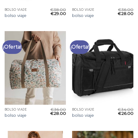
€
38.00
€
36.00
BOLSO VIAJE
BOLSO VIAJE
€
29.00
€
28.00
bolso viaje
bolso viaje
¡Oferta!
¡Oferta!
€
36.00
€
34.00
BOLSO VIAJE
BOLSO VIAJE
€
28.00
€
26.00
bolso viaje
bolso viaje