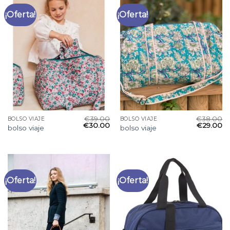
¡Oferta!
¡Oferta!
€
39.00
€
38.00
BOLSO VIAJE
BOLSO VIAJE
€
30.00
€
29.00
bolso viaje
bolso viaje
¡Oferta!
¡Oferta!