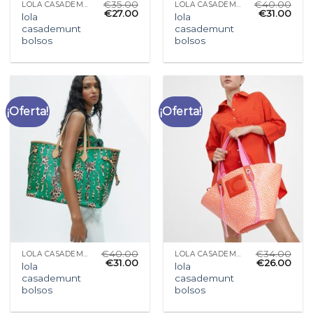
€
35.00
€
40.00
LOLA CASADEMUNT BOLSOS
LOLA CASADEMUNT BOLSOS
€
27.00
€
31.00
lola
lola
casademunt
casademunt
bolsos
bolsos
¡Oferta!
¡Oferta!
€
40.00
€
34.00
LOLA CASADEMUNT BOLSOS
LOLA CASADEMUNT BOLSOS
€
31.00
€
26.00
lola
lola
casademunt
casademunt
bolsos
bolsos