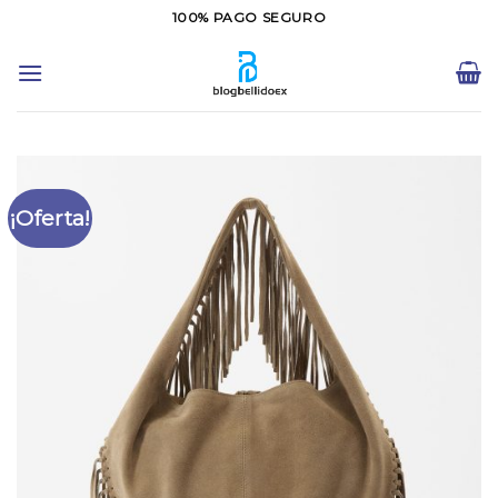
Saltar
100% PAGO SEGURO
al
contenido
¡Oferta!