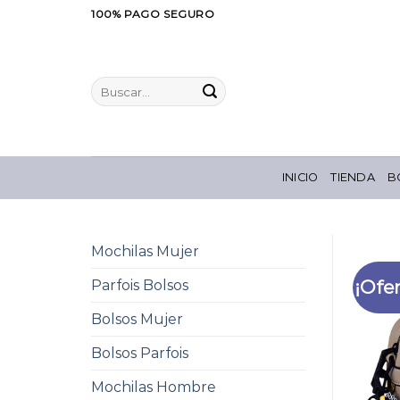
Saltar
100% PAGO SEGURO
al
contenido
Buscar
por:
INICIO
TIENDA
B
Mochilas Mujer
¡Ofer
Parfois Bolsos
Bolsos Mujer
Bolsos Parfois
Mochilas Hombre