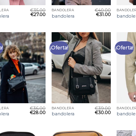
€
35.00
€
40.00
LERA
BANDOLERA
BANDOLE
€
27.00
€
31.00
lera
bandolera
bandole
a!
¡Oferta!
¡Oferta!
€
36.00
€
39.00
LERA
BANDOLERA
BANDOLE
€
28.00
€
30.00
lera
bandolera
bandole