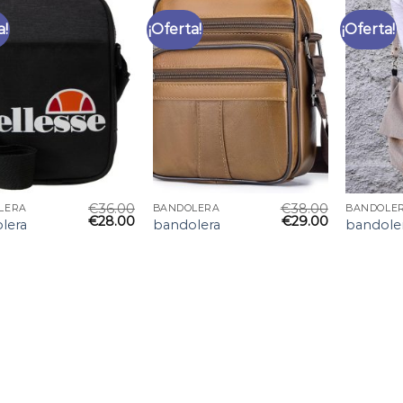
a!
¡Oferta!
¡Oferta!
€
36.00
€
38.00
LERA
BANDOLERA
BANDOLE
€
28.00
€
29.00
lera
bandolera
bandole