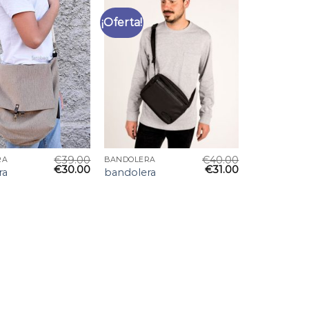
¡Oferta!
€
39.00
€
40.00
RA
BANDOLERA
€
30.00
€
31.00
ra
bandolera