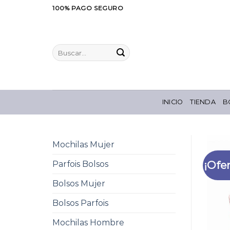
Saltar
100% PAGO SEGURO
al
contenido
Buscar
por:
INICIO
TIENDA
B
Mochilas Mujer
¡Ofer
Parfois Bolsos
Bolsos Mujer
Bolsos Parfois
Mochilas Hombre