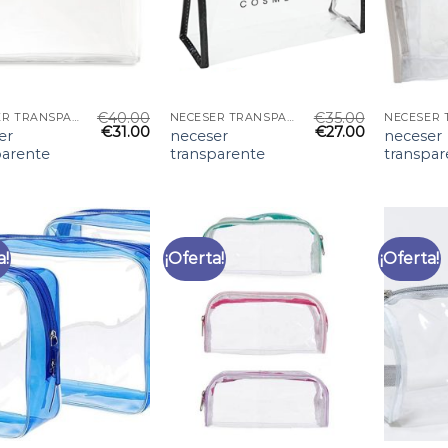
€
40.00
€
35.00
NECESER TRANSPARENTE
NECESER TRANSPARENTE
€
31.00
€
27.00
er
neceser
neceser
parente
transparente
transpar
a!
¡Oferta!
¡Oferta!