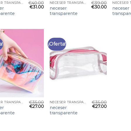
€
40.00
€
39.00
NECESER TRANSPARENTE
NECESER TRANSPARENTE
€
31.00
€
30.00
er
neceser
neceser
parente
transparente
transpar
a!
¡Oferta!
€
35.00
€
35.00
NECESER TRANSPARENTE
NECESER TRANSPARENTE
€
27.00
€
27.00
er
neceser
parente
transparente