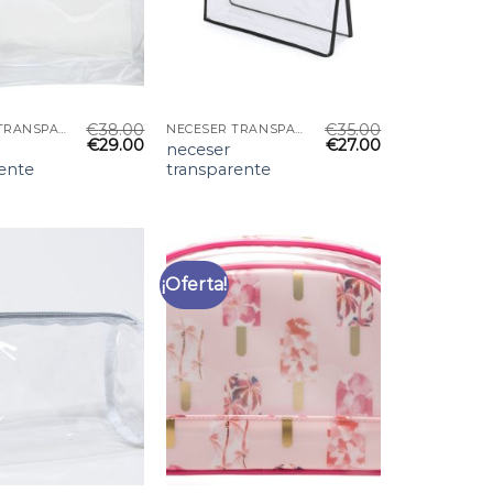
€
38.00
€
35.00
NECESER TRANSPARENTE
NECESER TRANSPARENTE
€
29.00
€
27.00
neceser
ente
transparente
¡Oferta!