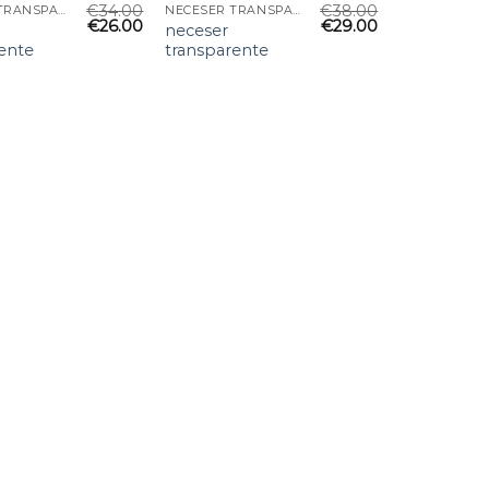
€
34.00
€
38.00
NECESER TRANSPARENTE
NECESER TRANSPARENTE
€
26.00
€
29.00
neceser
ente
transparente