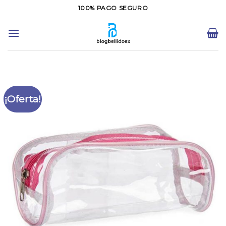
Saltar
100% PAGO SEGURO
al
contenido
¡Oferta!