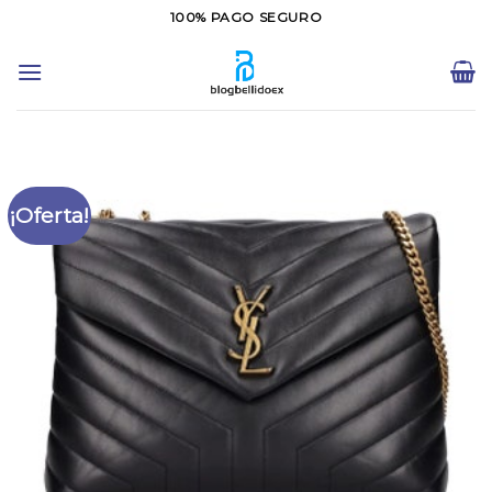
Saltar
100% PAGO SEGURO
al
contenido
¡Oferta!