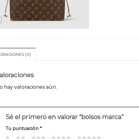
ORACIONES (0)
aloraciones
o hay valoraciones aún.
Sé el primero en valorar “bolsos marca”
Tu puntuación
*
1
2
3
4
5