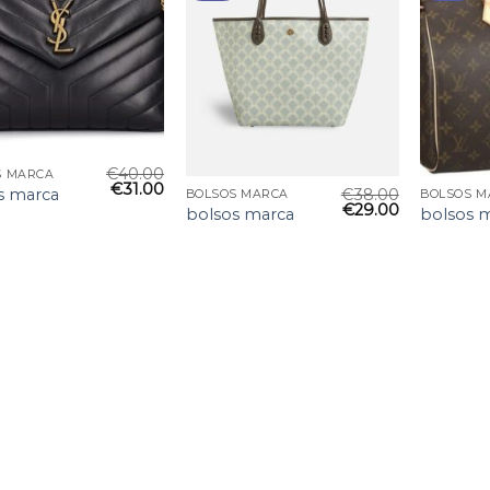
€
40.00
S MARCA
€
31.00
€
38.00
s marca
BOLSOS MARCA
BOLSOS M
€
29.00
bolsos marca
bolsos 