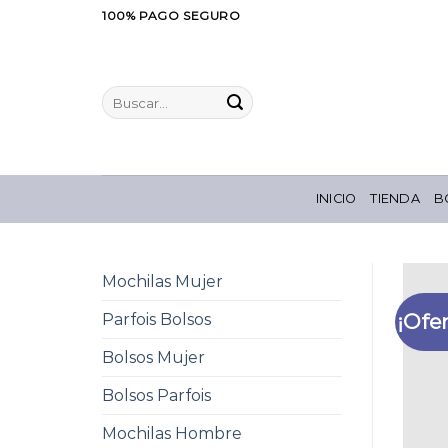
Saltar
100% PAGO SEGURO
al
contenido
Buscar
por:
INICIO
TIENDA
B
Mochilas Mujer
¡Ofer
Parfois Bolsos
Bolsos Mujer
Bolsos Parfois
Mochilas Hombre