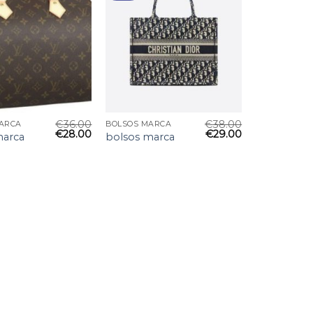
€
36.00
€
38.00
ARCA
BOLSOS MARCA
€
28.00
€
29.00
marca
bolsos marca