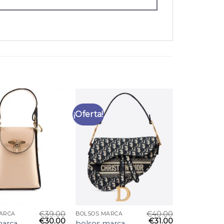
¡Oferta!
€
39.00
€
40.00
ARCA
BOLSOS MARCA
€
30.00
€
31.00
marca
bolsos marca