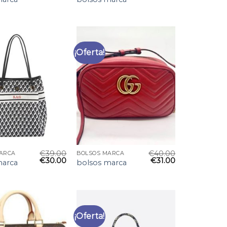
¡Oferta!
€
39.00
€
40.00
ARCA
BOLSOS MARCA
€
30.00
€
31.00
marca
bolsos marca
¡Oferta!