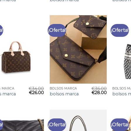
a!
¡Oferta!
¡Oferta!
€
34.00
€
36.00
S MARCA
BOLSOS MARCA
BOLSOS M
€
26.00
€
28.00
s marca
bolsos marca
bolsos 
a!
¡Oferta!
¡Oferta!