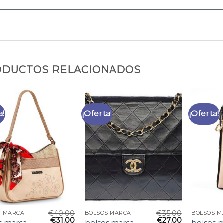
DUCTOS RELACIONADOS
a!
¡Oferta!
¡Oferta!
€
40.00
€
35.00
S MARCA
BOLSOS MARCA
BOLSOS M
€
31.00
€
27.00
s marca
bolsos marca
bolsos 