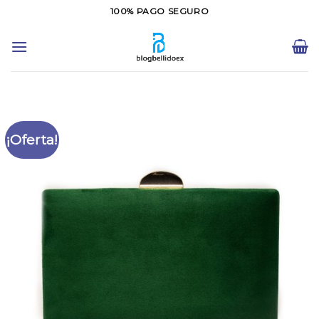
Saltar
100% PAGO SEGURO
al
contenido
¡Oferta!