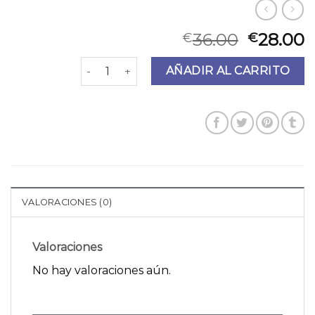
36.00
28.00
€
€
bolso verde cantidad
AÑADIR AL CARRITO
VALORACIONES (0)
Valoraciones
No hay valoraciones aún.