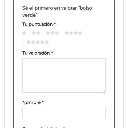
Sé el primero en valorar “bolso
verde”
Tu puntuación
*
1
2
3
4
5
Tu valoración
*
Nombre
*