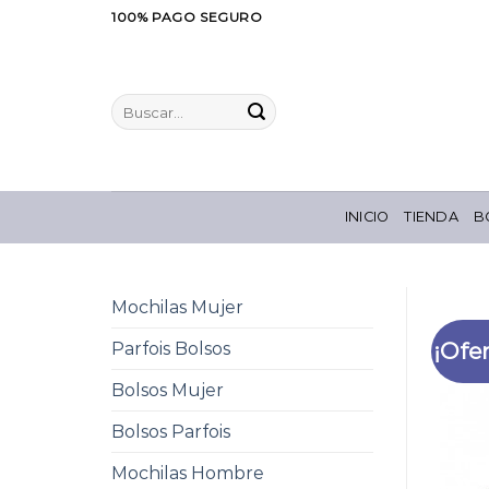
Saltar
100% PAGO SEGURO
al
contenido
Buscar
por:
INICIO
TIENDA
B
Mochilas Mujer
¡Ofer
Parfois Bolsos
Bolsos Mujer
Bolsos Parfois
Mochilas Hombre