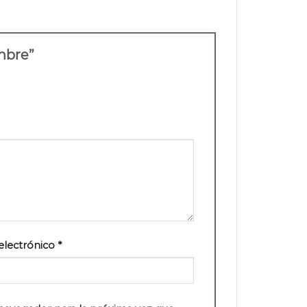
ombre”
electrónico
*