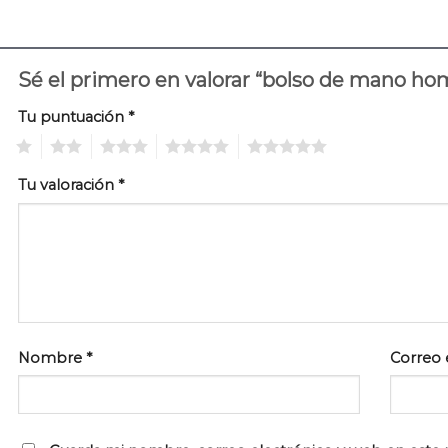
Sé el primero en valorar “bolso de mano h
Tu puntuación
*
1
2
3
4
5
Tu valoración
*
Nombre
*
Correo 