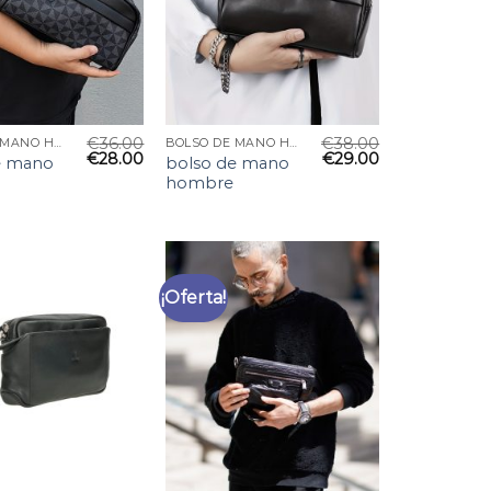
€
36.00
€
38.00
BOLSO DE MANO HOMBRE
BOLSO DE MANO HOMBRE
€
28.00
€
29.00
e mano
bolso de mano
hombre
¡Oferta!