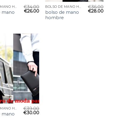
€
34.00
€
36.00
BOLSO DE MANO HOMBRE
BOLSO DE MANO HOMBRE
€
26.00
€
28.00
e mano
bolso de mano
hombre
€
39.00
BOLSO DE MANO HOMBRE
€
30.00
e mano