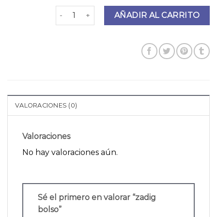
zadig bolso cantidad
AÑADIR AL CARRITO
VALORACIONES (0)
Valoraciones
No hay valoraciones aún.
Sé el primero en valorar “zadig
bolso”