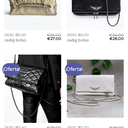
€
35.00
€
34.00
ZADIG BOLSO
ZADIG BOLSO
€
27.00
€
26.00
zadig bolso
zadig bolso
¡Oferta!
¡Oferta!
€
35.00
€
39.00
ZADIG BOLSO
ZADIG BOLSO