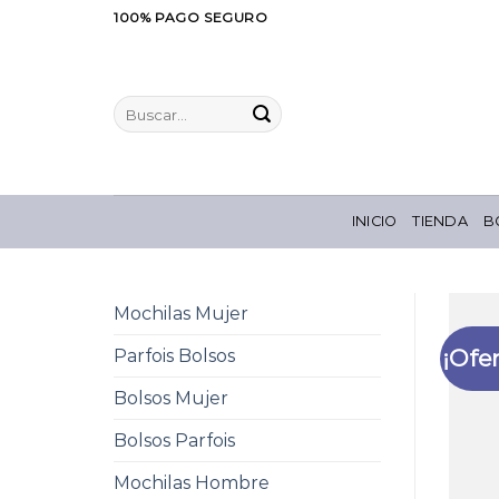
Saltar
100% PAGO SEGURO
al
contenido
Buscar
por:
INICIO
TIENDA
B
Mochilas Mujer
¡Ofer
Parfois Bolsos
Bolsos Mujer
Bolsos Parfois
Mochilas Hombre