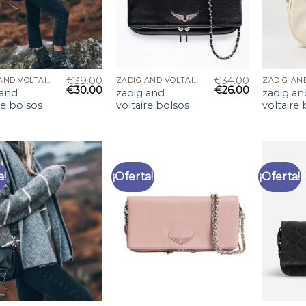
€
39.00
€
34.00
ZADIG AND VOLTAIRE BOLSOS
ZADIG AND VOLTAIRE BOLSOS
€
30.00
€
26.00
 and
zadig and
zadig an
re bolsos
voltaire bolsos
voltaire
a!
¡Oferta!
¡Oferta!