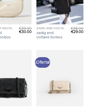
€
39.00
€
38.00
ZADIG AND VOLTAIRE BOLSOS
ZADIG AND VOLTAIRE BOLSOS
€
30.00
€
29.00
d
zadig and
 bolsos
voltaire bolsos
¡Oferta!