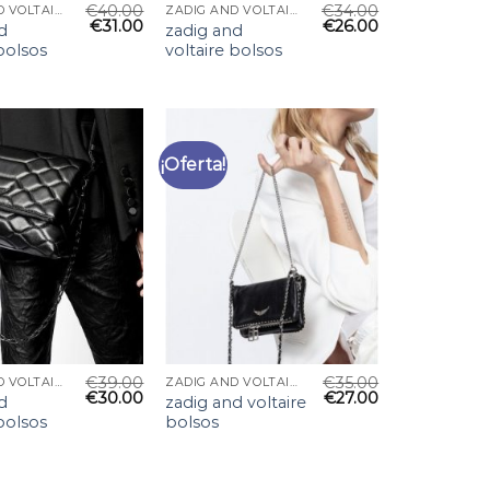
€
40.00
€
34.00
ZADIG AND VOLTAIRE BOLSOS
ZADIG AND VOLTAIRE BOLSOS
€
31.00
€
26.00
d
zadig and
 bolsos
voltaire bolsos
¡Oferta!
€
39.00
€
35.00
ZADIG AND VOLTAIRE BOLSOS
ZADIG AND VOLTAIRE BOLSOS
€
30.00
€
27.00
d
zadig and voltaire
 bolsos
bolsos