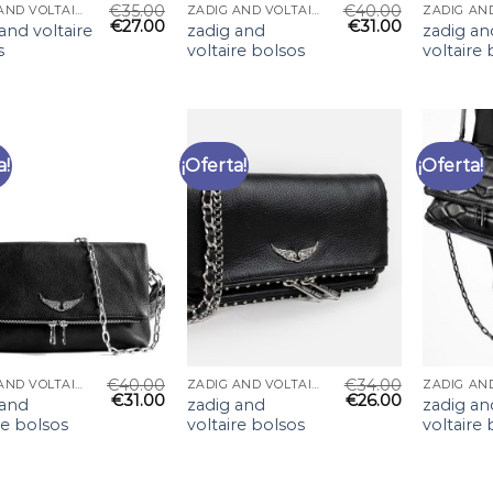
€
35.00
€
40.00
ZADIG AND VOLTAIRE BOLSOS
ZADIG AND VOLTAIRE BOLSOS
€
27.00
€
31.00
and voltaire
zadig and
zadig an
s
voltaire bolsos
voltaire
a!
¡Oferta!
¡Oferta!
€
40.00
€
34.00
ZADIG AND VOLTAIRE BOLSOS
ZADIG AND VOLTAIRE BOLSOS
€
31.00
€
26.00
 and
zadig and
zadig an
re bolsos
voltaire bolsos
voltaire