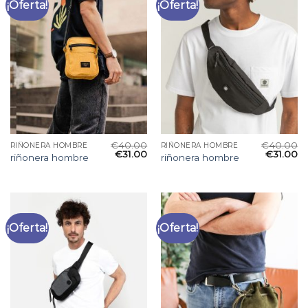
¡Oferta!
¡Oferta!
€
40.00
€
40.00
RIÑONERA HOMBRE
RIÑONERA HOMBRE
€
31.00
€
31.00
riñonera hombre
riñonera hombre
¡Oferta!
¡Oferta!