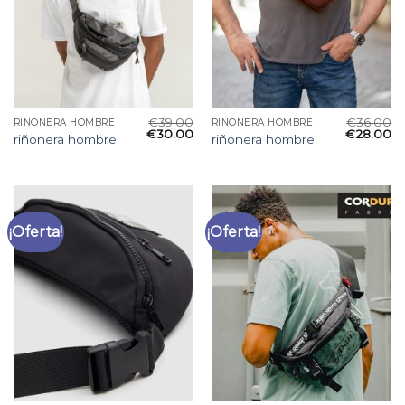
€
39.00
€
36.00
RIÑONERA HOMBRE
RIÑONERA HOMBRE
€
30.00
€
28.00
riñonera hombre
riñonera hombre
¡Oferta!
¡Oferta!