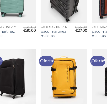
€
39.00
€
35.00
PACO MARTINEZ MALETAS
PACO MARTINEZ MALETAS
€
30.00
€
27.00
martinez
paco martinez
paco ma
as
maletas
maletas
a!
¡Oferta!
¡Oferta!