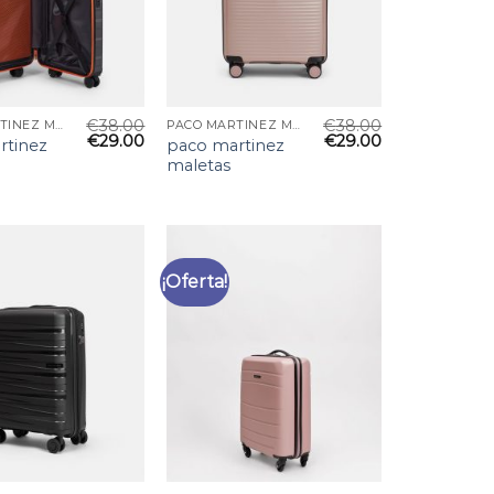
€
38.00
€
38.00
PACO MARTINEZ MALETAS
PACO MARTINEZ MALETAS
€
29.00
€
29.00
rtinez
paco martinez
maletas
¡Oferta!