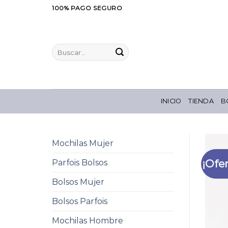
Saltar
100% PAGO SEGURO
al
contenido
Buscar
por:
INICIO
TIENDA
B
Mochilas Mujer
¡Ofer
Parfois Bolsos
Bolsos Mujer
Bolsos Parfois
Mochilas Hombre