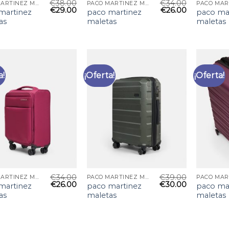
€
38.00
€
34.00
PACO MARTINEZ MALETAS
PACO MARTINEZ MALETAS
€
29.00
€
26.00
martinez
paco martinez
paco ma
as
maletas
maletas
a!
¡Oferta!
¡Oferta!
€
34.00
€
39.00
PACO MARTINEZ MALETAS
PACO MARTINEZ MALETAS
€
26.00
€
30.00
martinez
paco martinez
paco ma
as
maletas
maletas