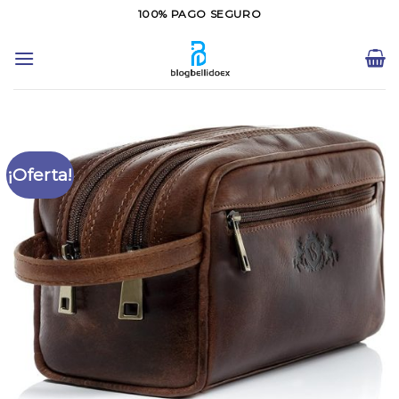
Saltar
100% PAGO SEGURO
al
contenido
¡Oferta!