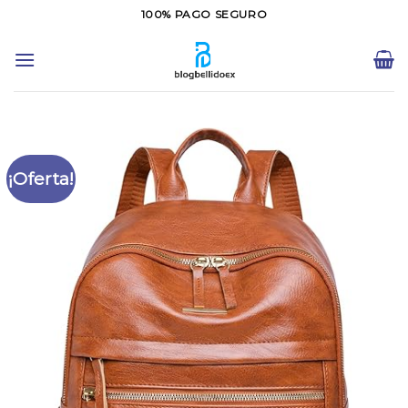
Saltar
100% PAGO SEGURO
al
contenido
¡Oferta!