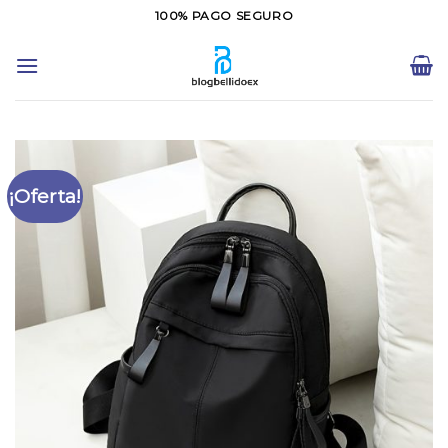
Saltar
100% PAGO SEGURO
al
contenido
¡Oferta!