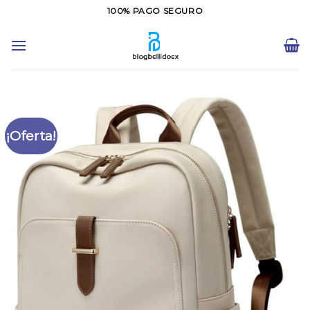
Saltar
100% PAGO SEGURO
al
contenido
¡Oferta!