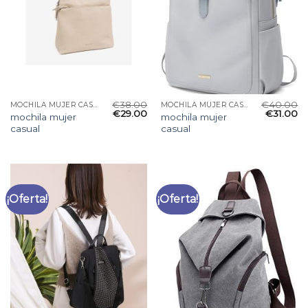
€
38.00
€
40.00
MOCHILA MUJER CASUAL
MOCHILA MUJER CASUAL
€
29.00
€
31.00
mochila mujer
mochila mujer
casual
casual
¡Oferta!
¡Oferta!