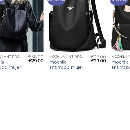
€
38.00
€
38.00
MOCHILA ANTIRROBO MUJER
MOCHILA ANTIRROBO MUJER
€
29.00
€
29.00
la
mochila
mochila
robo mujer
antirrobo mujer
antirrob