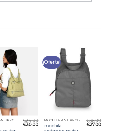
¡Oferta!
€
39.00
€
35.00
MOCHILA ANTIRROBO MUJER
MOCHILA ANTIRROBO MUJER
€
30.00
€
27.00
mochila