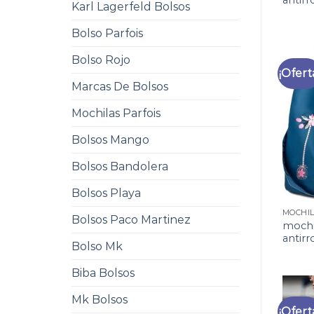
antir
Karl Lagerfeld Bolsos
Bolso Parfois
Bolso Rojo
¡Ofert
Marcas De Bolsos
Mochilas Parfois
Bolsos Mango
Bolsos Bandolera
Bolsos Playa
Bolsos Paco Martinez
mochi
antir
Bolso Mk
Biba Bolsos
Mk Bolsos
¡Ofert