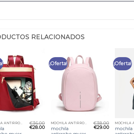
DUCTOS RELACIONADOS
a!
¡Oferta!
¡Oferta!
€
36.00
€
38.00
MOCHILA ANTIRROBO MUJER
MOCHILA ANTIRROBO MUJER
€
28.00
€
29.00
la
mochila
mochila