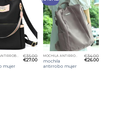
€
35.00
€
34.00
MOCHILA ANTIRROBO MUJER
MOCHILA ANTIRROBO MUJER
€
27.00
€
26.00
mochila
o mujer
antirrobo mujer