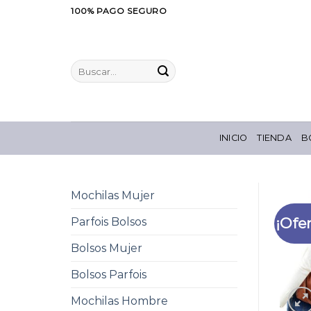
Saltar
100% PAGO SEGURO
al
contenido
Buscar
por:
INICIO
TIENDA
B
Mochilas Mujer
¡Ofer
Parfois Bolsos
Bolsos Mujer
Bolsos Parfois
Mochilas Hombre