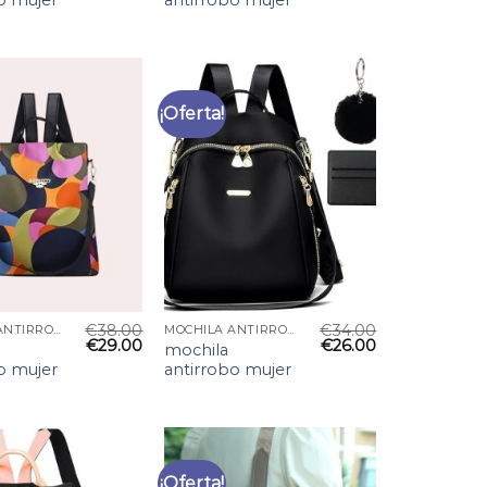
o mujer
antirrobo mujer
¡Oferta!
€
38.00
€
34.00
MOCHILA ANTIRROBO MUJER
MOCHILA ANTIRROBO MUJER
€
29.00
€
26.00
mochila
o mujer
antirrobo mujer
¡Oferta!