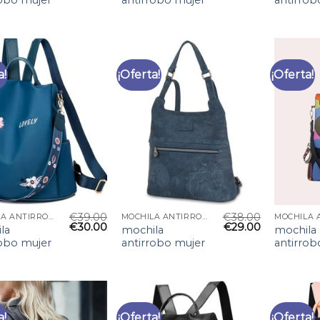
robo mujer
antirrobo mujer
antirrob
a!
¡Oferta!
¡Oferta!
€
39.00
€
38.00
MOCHILA ANTIRROBO MUJER
MOCHILA ANTIRROBO MUJER
€
30.00
€
29.00
la
mochila
mochila
robo mujer
antirrobo mujer
antirrob
a!
¡Oferta!
¡Oferta!