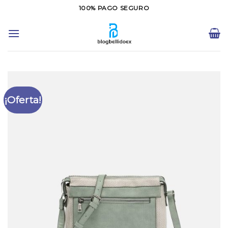
Saltar
100% PAGO SEGURO
al
contenido
¡Oferta!