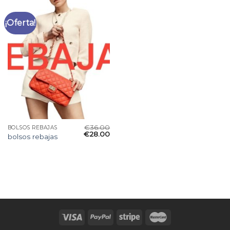
¡Oferta!
€
36.00
BOLSOS REBAJAS
€
28.00
bolsos rebajas