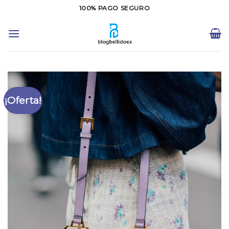
Saltar
100% PAGO SEGURO
al
contenido
¡Oferta!