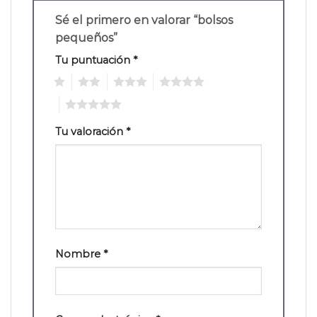
Sé el primero en valorar “bolsos
pequeños”
Tu puntuación
*
1
2
3
4
5
Tu valoración
*
Nombre
*