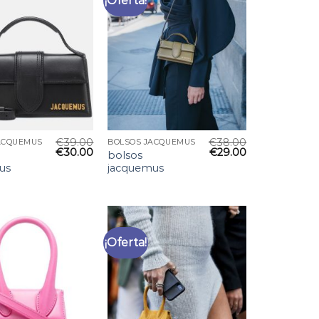
¡Oferta!
€
39.00
€
38.00
ACQUEMUS
BOLSOS JACQUEMUS
€
30.00
€
29.00
bolsos
us
jacquemus
¡Oferta!