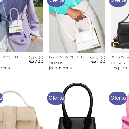
a!
¡Oferta!
¡Oferta!
€
35.00
€
40.00
S JACQUEMUS
BOLSOS JACQUEMUS
BOLSOS J
€
27.00
€
31.00
s
bolsos
bolsos
emus
jacquemus
jacquem
a!
¡Oferta!
¡Oferta!