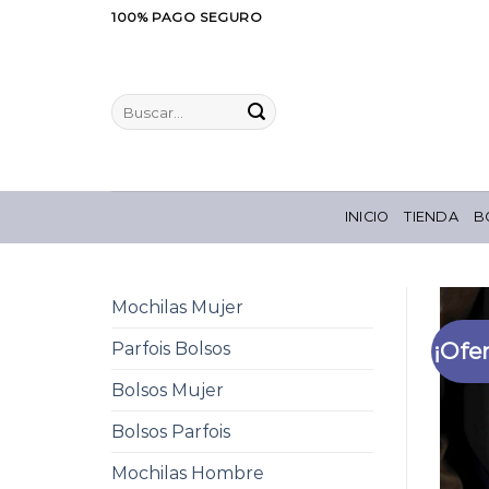
Saltar
100% PAGO SEGURO
al
contenido
Buscar
por:
INICIO
TIENDA
B
Mochilas Mujer
¡Ofer
Parfois Bolsos
Bolsos Mujer
Bolsos Parfois
Mochilas Hombre