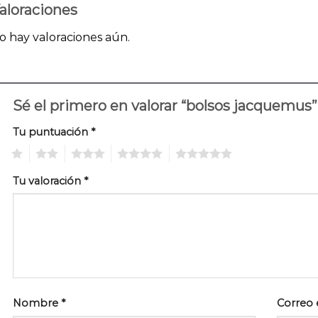
aloraciones
o hay valoraciones aún.
Sé el primero en valorar “bolsos jacquemus
Tu puntuación
*
1
2
3
4
5
Tu valoración
*
Nombre
*
Correo 