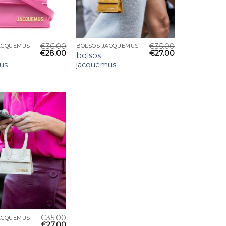
€
36.00
€
35.00
ACQUEMUS
BOLSOS JACQUEMUS
€
28.00
€
27.00
bolsos
us
jacquemus
€
35.00
ACQUEMUS
€
27.00