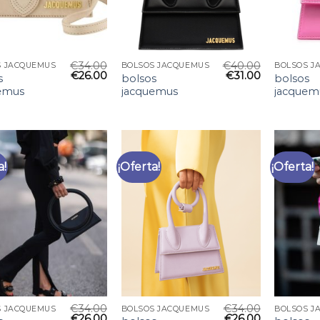
€
34.00
€
40.00
S JACQUEMUS
BOLSOS JACQUEMUS
BOLSOS J
€
26.00
€
31.00
s
bolsos
bolsos
emus
jacquemus
jacquem
a!
¡Oferta!
¡Oferta!
€
34.00
€
34.00
S JACQUEMUS
BOLSOS JACQUEMUS
BOLSOS J
€
26.00
€
26.00