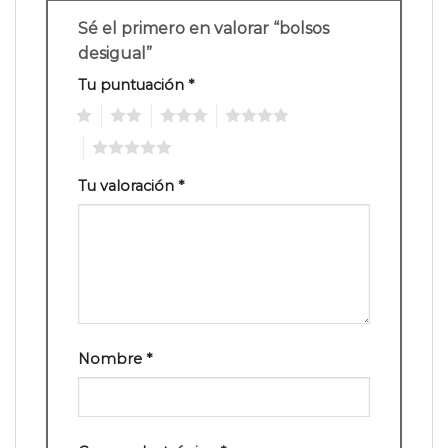
Sé el primero en valorar “bolsos
desigual”
Tu puntuación
*
1
2
3
4
5
Tu valoración
*
Nombre
*