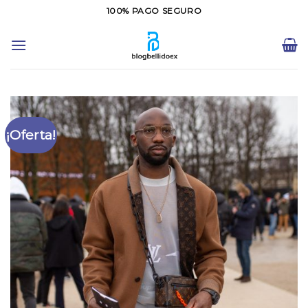
Saltar
100% PAGO SEGURO
al
contenido
¡Oferta!