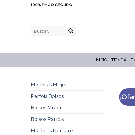
Saltar
100% PAGO SEGURO
al
contenido
Buscar
por:
INICIO
TIENDA
B
Mochilas Mujer
¡Ofer
Parfois Bolsos
Bolsos Mujer
Bolsos Parfois
Mochilas Hombre