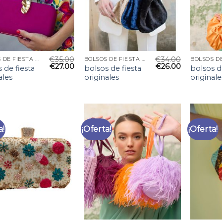
€
35.00
€
34.00
BOLSOS DE FIESTA ORIGINALES
BOLSOS DE FIESTA ORIGINALES
€
27.00
€
26.00
 de fiesta
bolsos de fiesta
bolsos d
ales
originales
originale
a!
¡Oferta!
¡Oferta!