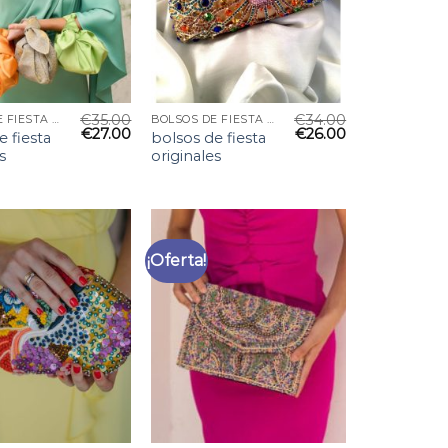
€
35.00
€
34.00
BOLSOS DE FIESTA ORIGINALES
BOLSOS DE FIESTA ORIGINALES
€
27.00
€
26.00
e fiesta
bolsos de fiesta
s
originales
¡Oferta!