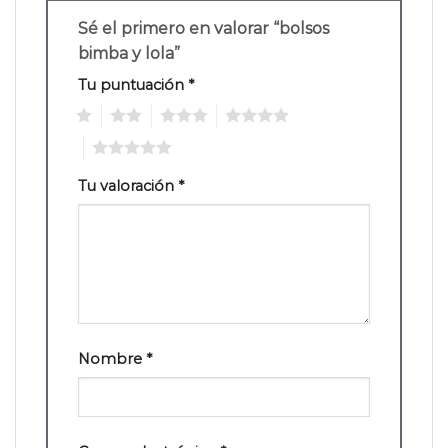
Sé el primero en valorar “bolsos
bimba y lola”
Tu puntuación
*
1
2
3
4
5
Tu valoración
*
Nombre
*