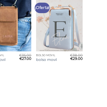
¡Oferta!
€
35.00
€
38.00
VIL
BOLSO MOVIL
€
27.00
€
29.00
vil
bolso movil