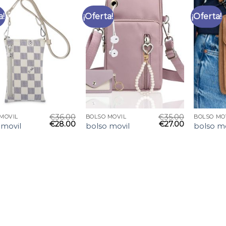
a!
¡Oferta!
¡Oferta!
€
36.00
€
35.00
MOVIL
BOLSO MOVIL
BOLSO MO
€
28.00
€
27.00
 movil
bolso movil
bolso mo