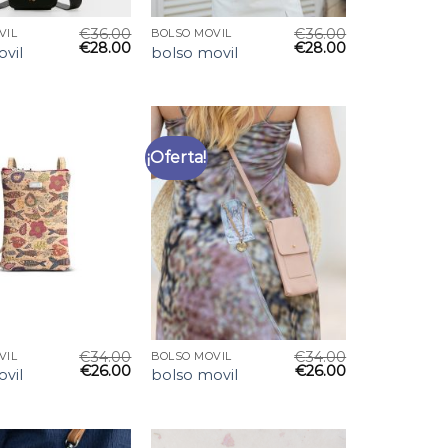
€
36.00
€
36.00
VIL
BOLSO MOVIL
€
28.00
€
28.00
vil
bolso movil
¡Oferta!
€
34.00
€
34.00
VIL
BOLSO MOVIL
€
26.00
€
26.00
vil
bolso movil