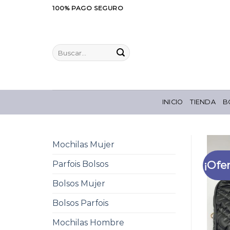
Saltar
100% PAGO SEGURO
al
contenido
Buscar
por:
INICIO
TIENDA
B
Mochilas Mujer
¡Ofer
Parfois Bolsos
Bolsos Mujer
Bolsos Parfois
Mochilas Hombre