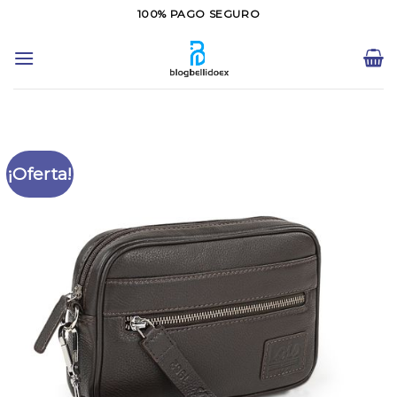
Saltar
100% PAGO SEGURO
al
contenido
¡Oferta!