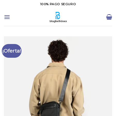
Saltar
100% PAGO SEGURO
al
contenido
¡Oferta!