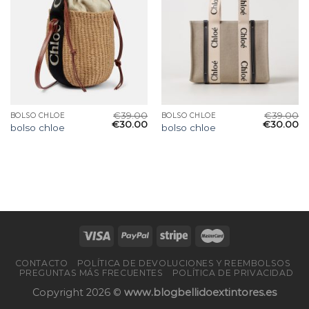
€
39.00
€
39.00
BOLSO CHLOE
BOLSO CHLOE
€
30.00
€
30.00
bolso chloe
bolso chloe
CONTACTO
POLÍTICA DE DEVOLUCIONES Y REEMBOLSOS
PREGUNTAS MÁS FRECUENTES
POLÍTICA DE PRIVACIDAD
Copyright 2026 ©
www.blogbellidoextintores.es