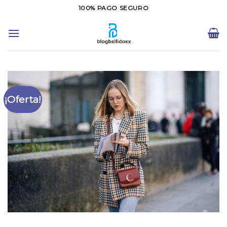
Saltar
100% PAGO SEGURO
al
contenido
¡Oferta!