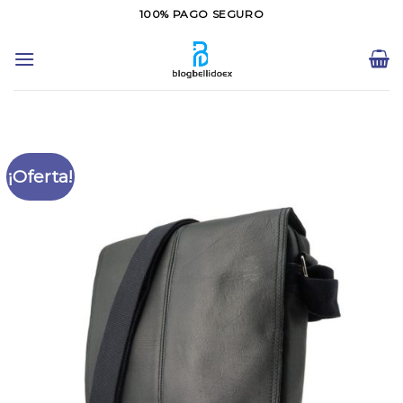
Saltar
100% PAGO SEGURO
al
contenido
¡Oferta!