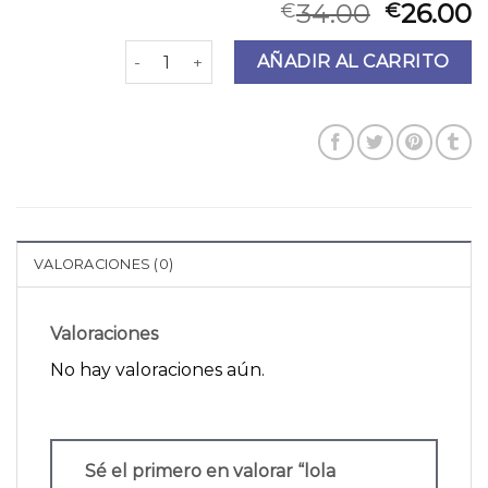
34.00
26.00
€
€
lola casademunt bolsos cantidad
AÑADIR AL CARRITO
VALORACIONES (0)
Valoraciones
No hay valoraciones aún.
Sé el primero en valorar “lola