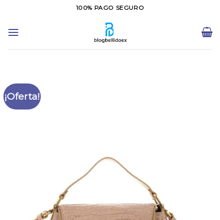
Saltar
100% PAGO SEGURO
al
contenido
¡Oferta!