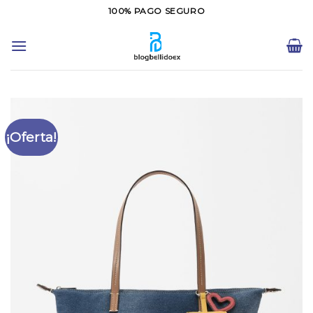
Saltar
100% PAGO SEGURO
al
contenido
¡Oferta!