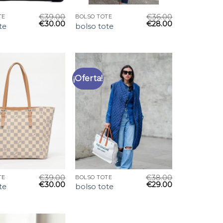
€
39.00
€
36.00
TE
BOLSO TOTE
€
30.00
€
28.00
te
bolso tote
¡Oferta!
€
39.00
€
38.00
TE
BOLSO TOTE
€
30.00
€
29.00
te
bolso tote