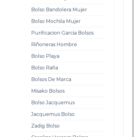
Bolso Bandolera Mujer
Bolso Mochila Mujer
Purificacion Garcia Bolsos
Riñoneras Hombre
Bolso Playa
Bolso Rafia
Bolsos De Marca
Misako Bolsos
Bolso Jacquemus
Jacquemus Bolso
Zadig Bolso