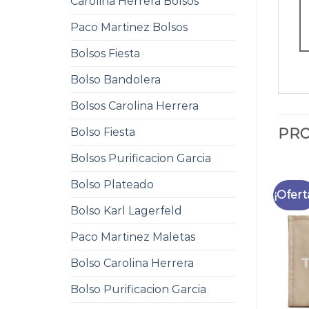
Carolina Herrera Bolsos
Paco Martinez Bolsos
Bolsos Fiesta
Bolso Bandolera
Bolsos Carolina Herrera
Bolso Fiesta
PRO
Bolsos Purificacion Garcia
Bolso Plateado
¡Ofert
Bolso Karl Lagerfeld
Paco Martinez Maletas
Bolso Carolina Herrera
Bolso Purificacion Garcia