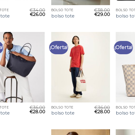
€
34.00
€
38.00
TOTE
BOLSO TOTE
BOLSO TO
€
26.00
€
29.00
 tote
bolso tote
bolso to
a!
¡Oferta!
¡Oferta!
€
36.00
€
36.00
TOTE
BOLSO TOTE
BOLSO TO
€
28.00
€
28.00
 tote
bolso tote
bolso to