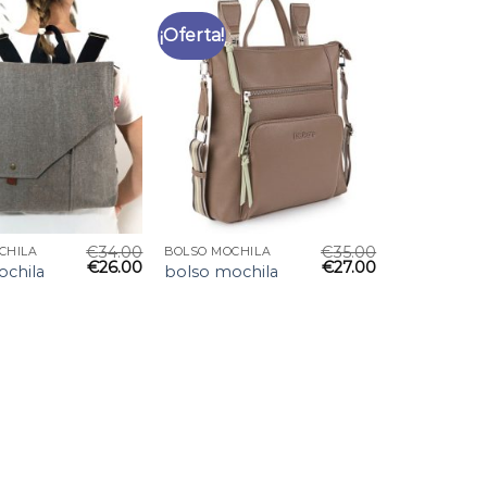
¡Oferta!
€
34.00
€
35.00
CHILA
BOLSO MOCHILA
€
26.00
€
27.00
ochila
bolso mochila