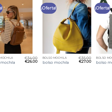
a!
¡Oferta!
¡Oferta!
€
34.00
€
35.00
 MOCHILA
BOLSO MOCHILA
BOLSO MO
€
26.00
€
27.00
 mochila
bolso mochila
bolso m