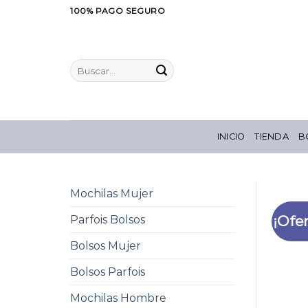
Saltar
100% PAGO SEGURO
al
contenido
Buscar
por:
INICIO
TIENDA
B
Mochilas Mujer
¡Ofer
Parfois Bolsos
Bolsos Mujer
Bolsos Parfois
Mochilas Hombre